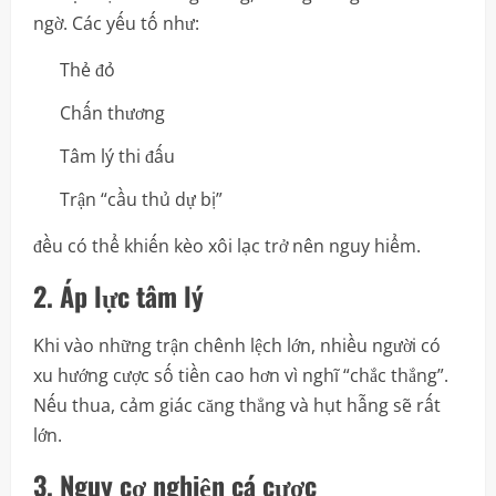
ngờ. Các yếu tố như:
Thẻ đỏ
Chấn thương
Tâm lý thi đấu
Trận “cầu thủ dự bị”
đều có thể khiến kèo xôi lạc trở nên nguy hiểm.
2. Áp lực tâm lý
Khi vào những trận chênh lệch lớn, nhiều người có
xu hướng cược số tiền cao hơn vì nghĩ “chắc thắng”.
Nếu thua, cảm giác căng thẳng và hụt hẫng sẽ rất
lớn.
3. Nguy cơ nghiện cá cược