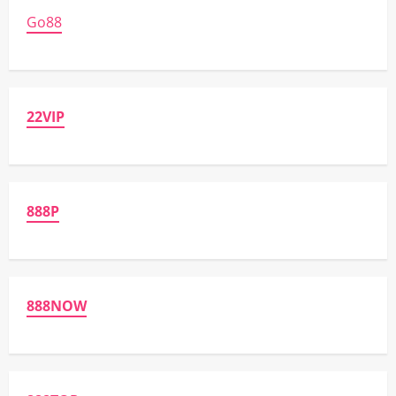
Go88
22VIP
888P
888NOW