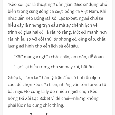
“Kèo xôi lạc” là thuật ngữ dân gian được sử dụng phổ
biến trong cộng đồng cá cược bóng đá Việt Nam. Khi
nhắc đến Kèo Bóng Đá Xôi Lạc 8xbet, người chơi sẽ
hiểu đây là những trận đấu mà sự chênh lệch về
trình độ giữa hai đội là rất rõ ràng. Một đội mạnh hơn
rất nhiều so với đối thủ, từ phong độ, đẳng cấp, chất
lượng đội hình cho đến lịch sử đối đầu.
“Xôi” mang ý nghĩa chắc chắn, an toàn, dễ đoán.
“Lạc” lại biểu trưng cho sự may rủi, bất ổn.
Ghép lại, “xôi lạc” hàm ý trận đấu có tính ổn định
cao, dễ chọn kèo cửa trên, nhưng vẫn tồn tại yếu tố
bất ngờ. Đó cũng là lý do nhiều người chọn Kèo
Bóng Đá Xôi Lạc 8xbet vì dễ chơi—nhưng không
phải lúc nào cũng chắc thắng.