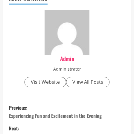
Admin
Administrator
Visit Website
View All Posts
P
Previous:
o
Experiencing Fun and Excitement in the Evening
s
Next: